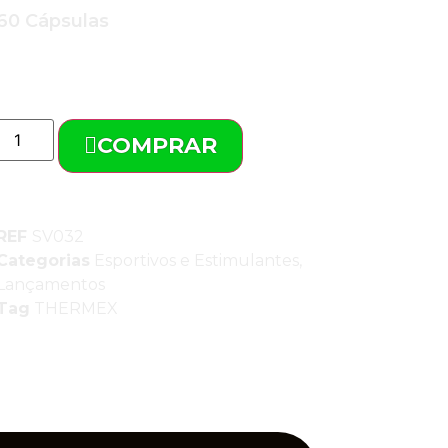
60 Cápsulas
R$
118,95
COMPRAR
REF
SV032
Categorias
Esportivos e Estimulantes
,
Lançamentos
Tag
THERMEX