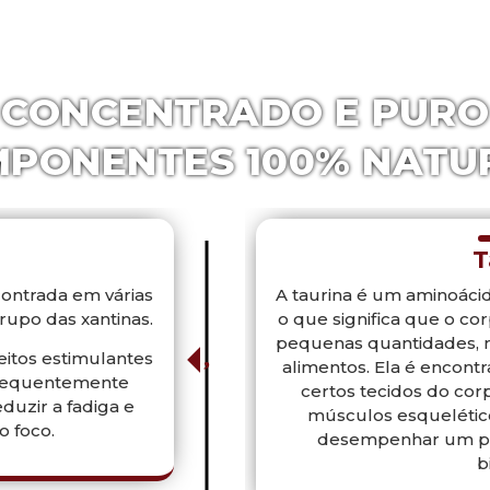
CONCENTRADO E PURO
PONENTES 100% NATU
T
contrada em várias
A taurina é um aminoácid
rupo das xantinas.
o que significa que o c
pequenas quantidades, m
eitos estimulantes
alimentos. Ela é encont
 frequentemente
certos tecidos do cor
duzir a fadiga e
músculos esquelético
o foco.
desempenhar um pap
b