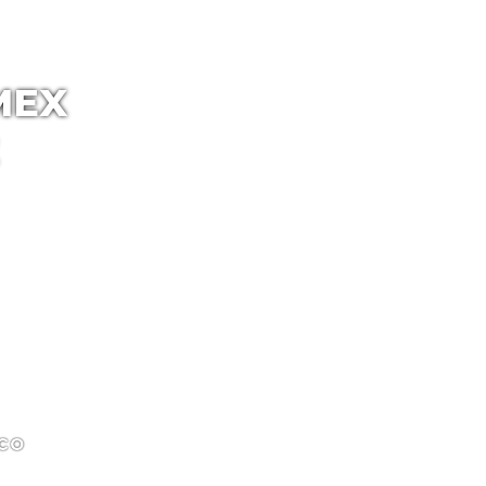
MEX
gibre é uma
enho físico e
 propriedades
enefícios
co
ular e a resistência durante