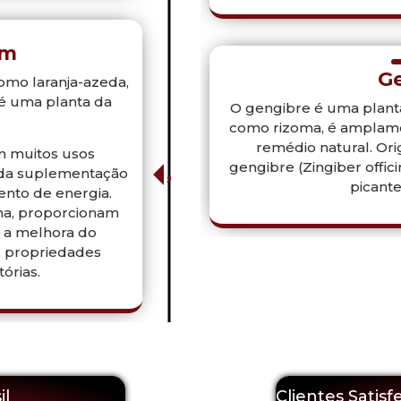
um
G
omo laranja-azeda,
 é uma planta da
O gengibre é uma planta
como rizoma, é amplamen
remédio natural. Orig
m muitos usos
gengibre (Zingiber offic
o da suplementação
picante
nto de energia.
ina, proporcionam
o a melhora do
, propriedades
tórias.
il
Clientes Satisf