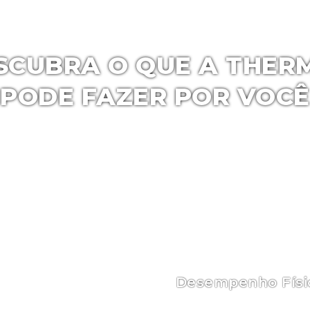
SCUBRA O QUE A
THER
PODE FAZER POR VOCÊ
ão de Cafeína, Citrus Aurantium, Taurina e Gen
ada para aumentar a energia, melhorar o desemp
perda de peso. Cada um desses ingredientes tem
ue, quando combinadas, podem proporcionar b
significativos.
Desempenho Físi
l, aumentando os
Melhora a função musc