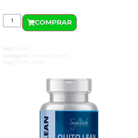
R$
73,65
COMPRAR
REF
SV029
Categoria
Emagrecedores
Tag
QUITO LEAN