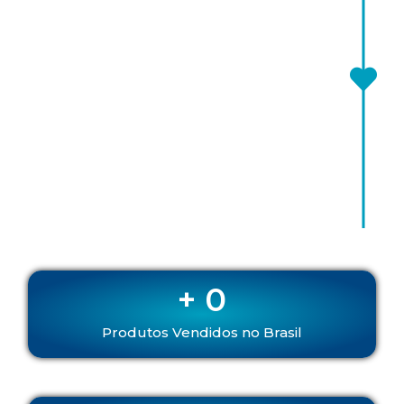
cresce tanto em água doce quanto em água
salgada. É um dos organismos vivos mais antigos
da Terra e tem sido utilizada por suas
propriedades nutricionais e medicinais desde
tempos antigos.
A Spirulina é usada como suplemento dietético
devido ao seu alto conteúdo nutricional. É
conhecida por ser uma rica fonte de proteínas,
vitaminas, minerais, antioxidantes e outros
nutrientes essenciais.
+ 
0
Produtos Vendidos no Brasil