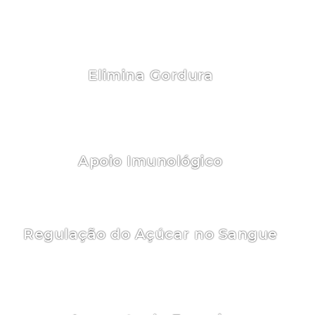
enquanto o psyllium e a quitosana ajudam na
eliminação de toxinas.
Elimina Gordura
Pode ajudar na perda de peso ao se ligar às
gorduras e impedir sua absorção pelo corpo.
Apoio Imunológico
A spirulina fortalece o sistema imunológico.
Regulação do Açúcar no Sangue
Tanto o psyllium quanto a spirulina ajudam a
controlar os níveis de açúcar no sangue.