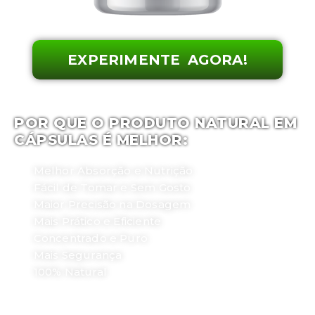
EXPERIMENTE AGORA!
POR QUE O PRODUTO NATURAL EM
CÁPSULAS É MELHOR:
Melhor Absorção e Nutrição
Fácil de Tomar e Sem Gosto
Maior Precisão na Dosagem
Mais Prático e Eficiente
Concentrado e Puro
Mais Segurança
100% Natural