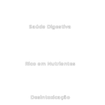
Proporciona uma sensação de saciedade, o que
pode ajudar a reduzir a ingestão de alimentos.
Saúde Digestiva
O psyllium promove movimentos intestinais
regulares, a quitosana ajuda na eliminação de
gorduras, e a spirulina apoia uma flora intestinal
saudável.
Rico em Nutrientes
Alta em proteínas, vitaminas (como B1, B2, B3,
B6, B9, C, D, A, E), minerais (ferro, cálcio,
magnésio, zinco), ácidos graxos ômega-3 e
ômega-6, e antioxidantes como a ficocianina.
Desintoxicação
A spirulina ajuda a remover metais pesados,