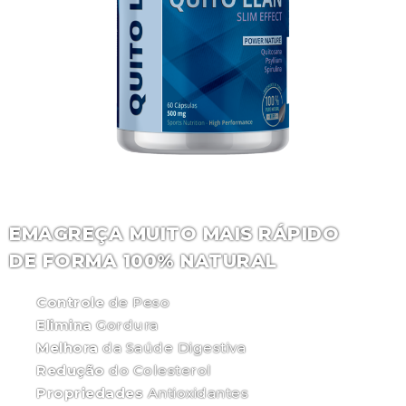
EMAGREÇA MUITO MAIS RÁPIDO
DE FORMA 100% NATURAL
Controle
de Peso
Elimina
Gordura
Melhora
da Saúde Digestiva
Redução
do Colesterol
Propriedades
Antioxidantes