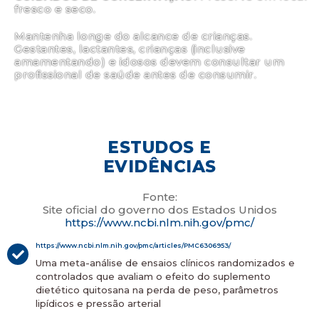
fresco e seco.
Mantenha longe do alcance de crianças.
Gestantes, lactantes, crianças (inclusive
amamentando) e idosos devem consultar um
profissional de saúde antes de consumir.
ESTUDOS E
EVIDÊNCIAS
Fonte:
Site oficial do governo dos Estados Unidos
https://www.ncbi.nlm.nih.gov/pmc/
https://www.ncbi.nlm.nih.gov/pmc/articles/PMC6306953/
Uma meta-análise de ensaios clínicos randomizados e
controlados que avaliam o efeito do suplemento
dietético quitosana na perda de peso, parâmetros
lipídicos e pressão arterial