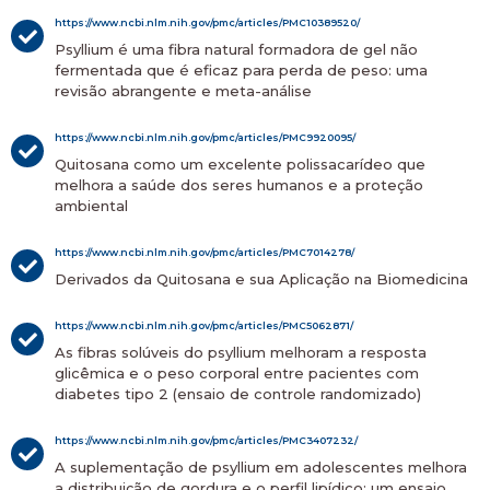
https://www.ncbi.nlm.nih.gov/pmc/articles/PMC10389520/
Psyllium é uma fibra natural formadora de gel não
fermentada que é eficaz para perda de peso: uma
revisão abrangente e meta-análise
https://www.ncbi.nlm.nih.gov/pmc/articles/PMC9920095/
Quitosana como um excelente polissacarídeo que
melhora a saúde dos seres humanos e a proteção
ambiental
https://www.ncbi.nlm.nih.gov/pmc/articles/PMC7014278/
Derivados da Quitosana e sua Aplicação na Biomedicina
https://www.ncbi.nlm.nih.gov/pmc/articles/PMC5062871/
As fibras solúveis do psyllium melhoram a resposta
glicêmica e o peso corporal entre pacientes com
diabetes tipo 2 (ensaio de controle randomizado)
https://www.ncbi.nlm.nih.gov/pmc/articles/PMC3407232/
A suplementação de psyllium em adolescentes melhora
a distribuição de gordura e o perfil lipídico: um ensaio