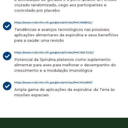
cruzado randomizado, cego aos participantes e
controlado por placebo
https://www.ncbi.nlm.nih.gov/pmc/articles/PMC9458102/
Tendências e avanços tecnológicos nas possíveis
aplicações alimentares da espirulina e seus benefícios
para a saúde: uma revisão
https://www.ncbi.nlm.nih.gov/pmc/articles/PMC9927202/
Potencial da Spirulina platensis como suplemento
alimentar para aves para melhorar o desempenho do
crescimento e a modulação imunológica
https://www.ncbi.nlm.nih.gov/pmc/articles/PMC9143897/
Ampla gama de aplicações da espirulina: da Terra às
missões espaciais