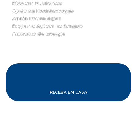
Rico
em Nutrientes
Ajuda
na Desintoxicação
Apoio
Imunológico
Regula
o Açúcar no Sangue
Aumento
de Energia
RECEBA EM CASA