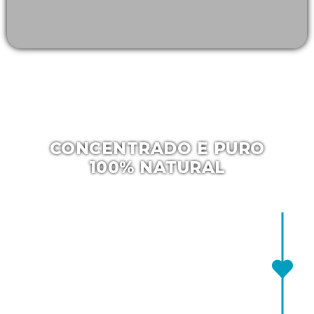
CONCENTRADO E PURO
100% NATURAL
Quitosana
A quitosana é uma fibra natural derivada da
quitina, que é encontrada no exoesqueleto de
crustáceos, como camarões, caranguejos e
lagostas. Esse polímero natural é conhecido por
suas propriedades únicas e por ser biodegradável
e biocompatível.