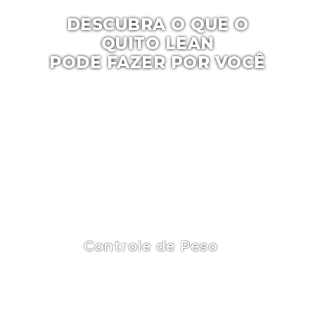
DESCUBRA O QUE O
QUITO LEAN
PODE FAZER POR VOCÊ
A combinação de quitosana, psyllium e spirulina é um
suplemento dietético que une as propriedades de
três componentes naturais distintos para promover
diversos benefícios à saúde. Cada um desses
ingredientes tem suas próprias propriedades únicas
que, quando combinadas, podem oferecer um apoio
abrangente ao bem-estar geral.
Controle de Peso
A combinação de quitosana e psyllium pode
ajudar a reduzir a absorção de gorduras e
proporcionar saciedade, enquanto a spirulina
fornece nutrientes essenciais sem calorias
extras.