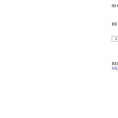
60 
R$
RE
VA