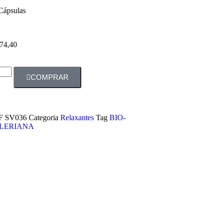
Cápsulas
74,40
COMPRAR
F
SV036
Categoria
Relaxantes
Tag
BIO-
LERIANA