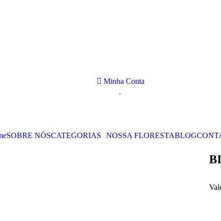
Minha Conta
me
SOBRE NÓS
CATEGORIAS
NOSSA FLORESTA
BLOG
CONT
B
Val