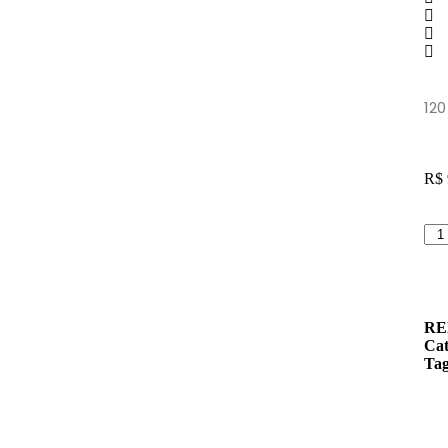
120
R$
RE
Cat
Ta