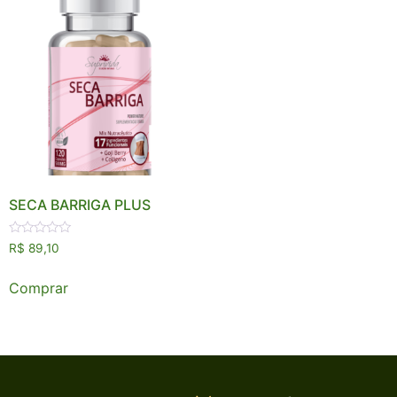
SECA BARRIGA PLUS
Avaliação
R$
89,10
0
de
5
Comprar