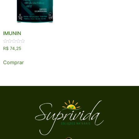
IMUNIN
Avaliação
R$
74,25
0
de
5
Comprar