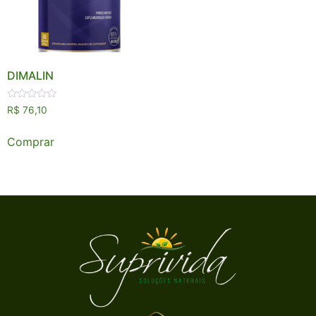
DIMALIN
Avaliação
R$
76,10
0
de
5
Comprar