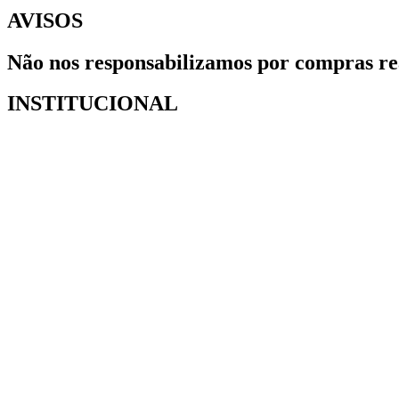
AVISOS
Não nos responsabilizamos por compras reali
INSTITUCIONAL
Home
Sobre Nós
Minha conta
Nossa Floresta
Políticas de Privacidade
Políticas de Trocas e Devoluções
Termos e Condições
Contatos Oficiais
Blog Suprivida