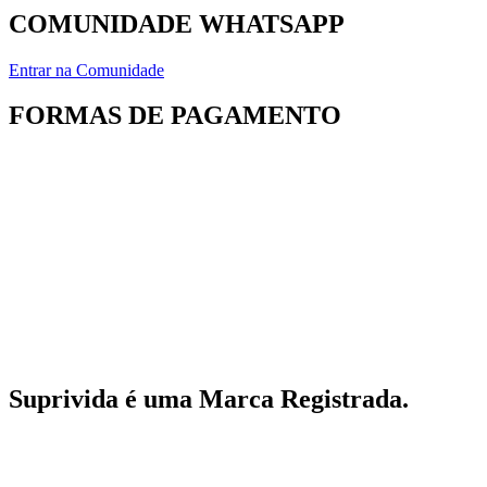
COMUNIDADE WHATSAPP
Entrar na Comunidade
FORMAS DE PAGAMENTO
A Suprivida é uma fornecedora de produtos naturais. Sua fábrica fica estabeleci
automedicação e não substituem, em hipótese alguma, as orientações dadas pelo 
Atenção: O este site também é um espaço informativo de divulgação e educação
Este site não faz parte do Google ou do Facebo
Suprivida é uma Marca Registrada.