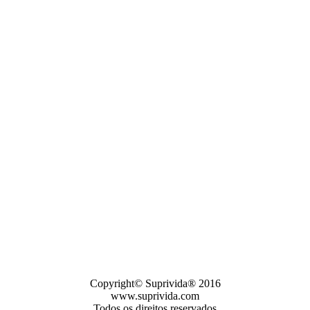
da na Cidade de Marataízes/ES e seu Centro Administrativo/Comercial situa-se em R
profissional da área médica. Somente o médico está apto a diagnosticar qualquer pr
um médico deverá ser consultado.
 sobre temas relacionados com saúde, nutrição e bem-estar, não devendo ser utili
consultar um profissional de saúde.
ok. Além disso, esse site não é endossado pelo Google ou Facebook em qualquer as
Copyright© Suprivida® 2016
www.suprivida.com
Todos os direitos reservados